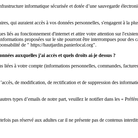
 infrastructure informatique sécurisée et dotée d’une sauvegarde électron
ataires, qui auraient accès à vos données personnelles, s'engagent à la plu
ques liés au fonctionnement d'internet et attire votre attention sur l'exi
es informations proposées sur le site pourront être interrompues pour des
ponsabilité de "
https://hautjardin.panierlocal.org".
onnées auxquelles j’ai accès et quels droits ai-je dessus ?
s liées à votre compte (informations personnelles, commandes, factures..
ccès, de modification, de rectification et de suppression des informat
utres types d’emails de notre part, veuillez le notifier dans les « Préf
utefois pas réservé aux adultes car il ne présente pas de contenus interd