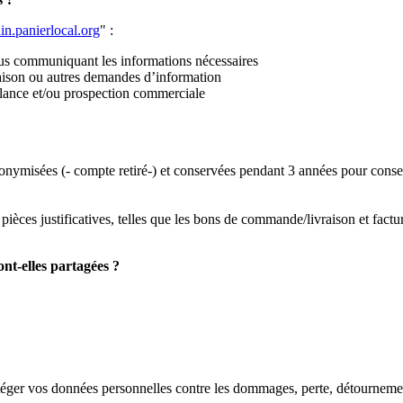
din.panierlocal.org
" :
ous communiquant les informations nécessaires
aison ou autres demandes d’information
elance et/ou prospection commerciale
misées (- compte retiré-) et conservées pendant 3 années pour conserver
èces justificatives, telles que les bons de commande/livraison et factur
nt-elles partagées ?
otéger vos données personnelles contre les dommages, perte, détournement