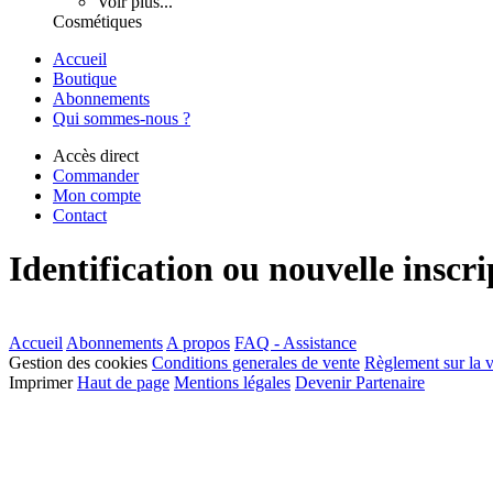
Voir plus...
Cosmétiques
Accueil
Boutique
Abonnements
Qui sommes-nous ?
Accès direct
Commander
Mon compte
Contact
Identification ou nouvelle inscri
Accueil
Abonnements
A propos
FAQ - Assistance
Gestion des cookies
Conditions generales de vente
Règlement sur la v
Imprimer
Haut de page
Mentions légales
Devenir Partenaire